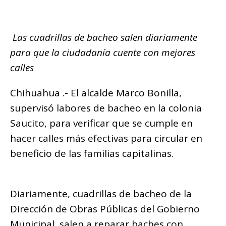
b
r
A
ra
n
Li
p
o
p
m
g
n
ar
o
p
e
k
Las cuadrillas de bacheo salen diariamente
ti
k
r
para que la ciudadanía cuente con mejores
r
calles
Chihuahua .- El alcalde Marco Bonilla,
supervisó labores de bacheo en la colonia
Saucito, para verificar que se cumple en
hacer calles más efectivas para circular en
beneficio de las familias capitalinas.
Diariamente, cuadrillas de bacheo de la
Dirección de Obras Públicas del Gobierno
Municipal, salen a reparar baches con