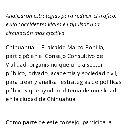
b
r
A
ra
n
Li
p
o
p
m
g
n
ar
Analizaron estrategias para reducir el tráfico,
o
p
e
k
ti
evitar accidentes viales e impulsar una
k
r
r
circulación más efectiva
Chihuahua. – El alcalde Marco Bonilla,
participó en el Consejo Consultivo de
Vialidad, organismo que une a sector
público, privado, academia y sociedad civil,
para crear y analizar estrategias de políticas
públicas que ayuden al tema de movilidad
en la ciudad de Chihuahua.
Como parte de este consejo, participa la