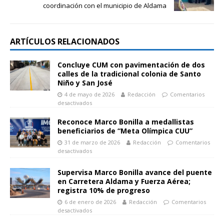
coordinación con el municipio de Aldama
ARTÍCULOS RELACIONADOS
Concluye CUM con pavimentación de dos
calles de la tradicional colonia de Santo
Niño y San José
4 de mayo de 2026
Redacción
Comentarios
desactivados
Reconoce Marco Bonilla a medallistas
beneficiarios de “Meta Olímpica CUU”
31 de marzo de 2026
Redacción
Comentarios
desactivados
Supervisa Marco Bonilla avance del puente
en Carretera Aldama y Fuerza Aérea;
registra 10% de progreso
6 de enero de 2026
Redacción
Comentarios
desactivados