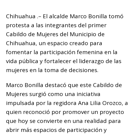
o
p
m
g
n
ar
o
p
e
k
Chihuahua .– El alcalde Marco Bonilla tomó
ti
k
r
protesta a las integrantes del primer
r
Cabildo de Mujeres del Municipio de
Chihuahua, un espacio creado para
fomentar la participación femenina en la
vida pública y fortalecer el liderazgo de las
mujeres en la toma de decisiones.
Marco Bonilla destacó que este Cabildo de
Mujeres surgió como una iniciativa
impulsada por la regidora Ana Lilia Orozco, a
quien reconoció por promover un proyecto
que hoy se convierte en una realidad para
abrir más espacios de participación y