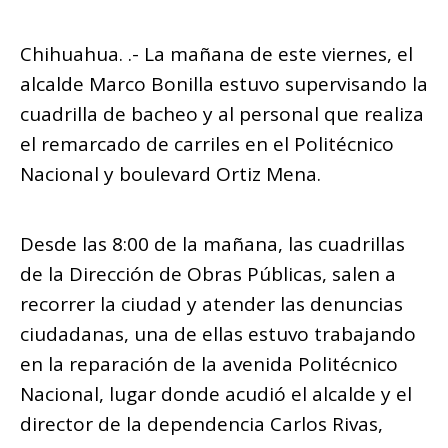
o
p
m
g
n
ar
o
p
e
k
Chihuahua. .- La mañana de este viernes, el
ti
k
r
alcalde Marco Bonilla estuvo supervisando la
r
cuadrilla de bacheo y al personal que realiza
el remarcado de carriles en el Politécnico
Nacional y boulevard Ortiz Mena.
Desde las 8:00 de la mañana, las cuadrillas
de la Dirección de Obras Públicas, salen a
recorrer la ciudad y atender las denuncias
ciudadanas, una de ellas estuvo trabajando
en la reparación de la avenida Politécnico
Nacional, lugar donde acudió el alcalde y el
director de la dependencia Carlos Rivas,