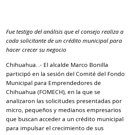
e
te
s
g
e
l
y
m
b
r
A
ra
n
Li
p
o
p
m
g
n
ar
o
p
e
k
Fue testigo del análisis que el consejo realiza a
ti
k
r
cada solicitante de un crédito municipal para
r
hacer crecer su negocio
Chihuahua. .- El alcalde Marco Bonilla
participó en la sesión del Comité del Fondo
Municipal para Emprendedores de
Chihuahua (FOMECH), en la que se
analizaron las solicitudes presentadas por
micro, pequeños y medianos empresarios
que buscan acceder a un crédito municipal
para impulsar el crecimiento de sus