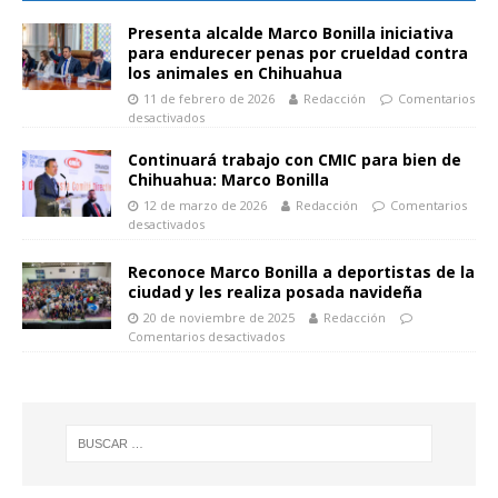
Presenta alcalde Marco Bonilla iniciativa
para endurecer penas por crueldad contra
los animales en Chihuahua
11 de febrero de 2026
Redacción
Comentarios
desactivados
Continuará trabajo con CMIC para bien de
Chihuahua: Marco Bonilla
12 de marzo de 2026
Redacción
Comentarios
desactivados
Reconoce Marco Bonilla a deportistas de la
ciudad y les realiza posada navideña
20 de noviembre de 2025
Redacción
Comentarios desactivados