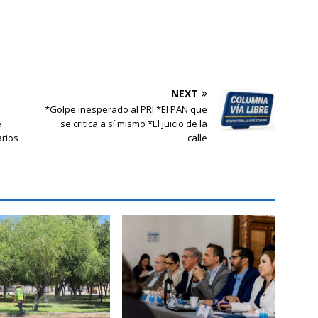
NEXT
l
*Golpe inesperado al PRI *El PAN que
e
se critica a sí mismo *El juicio de la
rios
calle