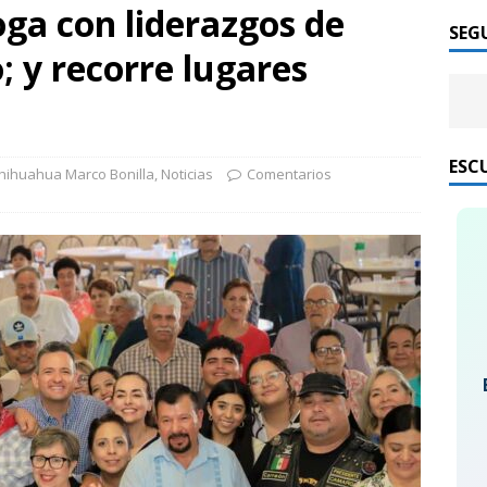
oga con liderazgos de
SEG
; y recorre lugares
ESC
hihuahua Marco Bonilla
,
Noticias
Comentarios