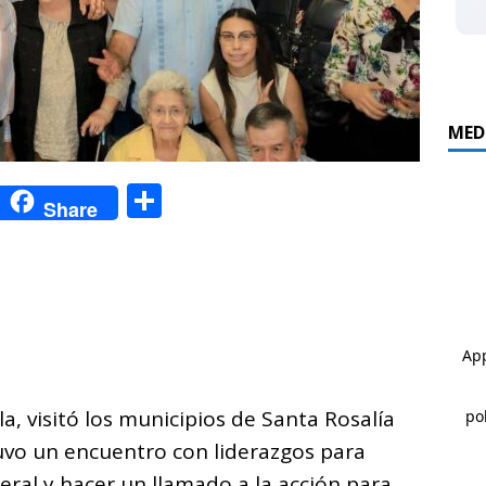
MED
C
C
Share
o
o
p
m
y
p
i
ar
n
ti
k
r
a, visitó los municipios de Santa Rosalía
uvo un encuentro con liderazgos para
ral y hacer un llamado a la acción para