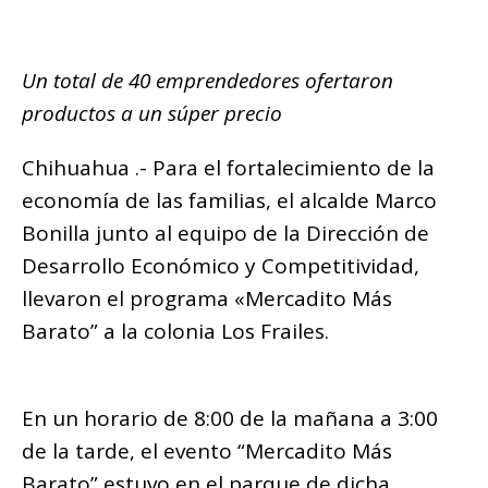
b
r
A
ra
n
Li
p
o
p
m
g
n
ar
o
p
e
k
Un total de 40 emprendedores ofertaron
ti
k
r
productos a un súper precio
r
Chihuahua .- Para el fortalecimiento de la
economía de las familias, el alcalde Marco
Bonilla junto al equipo de la Dirección de
Desarrollo Económico y Competitividad,
llevaron el programa «Mercadito Más
Barato” a la colonia Los Frailes.
En un horario de 8:00 de la mañana a 3:00
de la tarde, el evento “Mercadito Más
Barato” estuvo en el parque de dicha