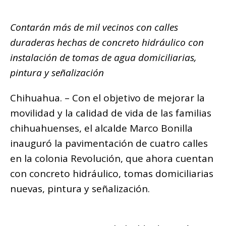
o
p
m
g
n
ar
o
p
e
k
Contarán más de mil vecinos con calles
ti
k
r
duraderas hechas de concreto hidráulico con
r
instalación de tomas de agua domiciliarias,
pintura y señalización
Chihuahua. – Con el objetivo de mejorar la
movilidad y la calidad de vida de las familias
chihuahuenses, el alcalde Marco Bonilla
inauguró la pavimentación de cuatro calles
en la colonia Revolución, que ahora cuentan
con concreto hidráulico, tomas domiciliarias
nuevas, pintura y señalización.