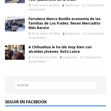
15 de enero de 2026
Redacción
Comentarios
desactivados
Fortalece Marco Bonilla economía de las
familias de Los Frailes: llevan Mercadito
Más Barato
28 de marzo de 2026
Redacción
Comentarios
desactivados
A Chihuahua le ha ido muy bien con
alcaldes jóvenes: Rafa Loera
16 de abril de 2026
Redacción
Comentarios
desactivados
SEGUIR EN FACEBOOK