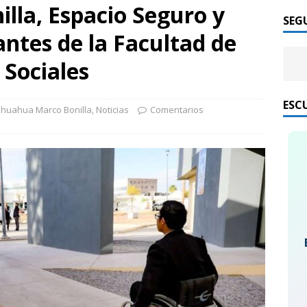
lla, Espacio Seguro y
SEG
ntes de la Facultad de
 Sociales
ESC
ihuahua Marco Bonilla
,
Noticias
Comentarios