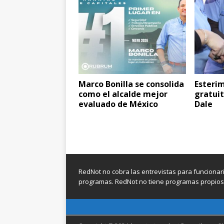
Marco Bonilla se consolida
Esterim
como el alcalde mejor
gratuit
evaluado de México
Dale
RedNot no cobra las entrevistas para funcionari
programas. RedNot no tiene programas propios d