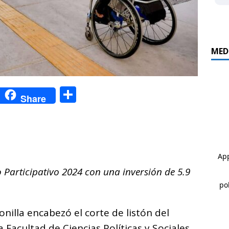
MED
C
C
Share
o
o
p
m
y
p
i
ar
 Participativo 2024 con una inversión de 5.9
n
ti
k
r
nilla encabezó el corte de listón del
Facultad de Ciencias Políticas y Sociales