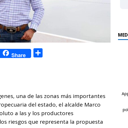
MED
C
C
Share
o
o
p
m
y
p
i
ar
rgenes, una de las zonas más importantes
n
ti
ropecuaria del estado, el alcalde Marco
k
r
oluto a las y los productores
los riesgos que representa la propuesta