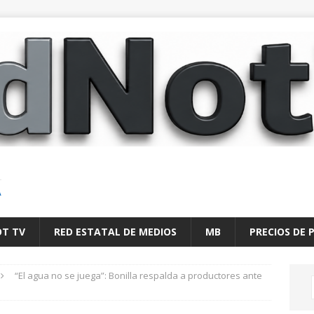
A
OT TV
RED ESTATAL DE MEDIOS
MB
PRECIOS DE 
“El agua no se juega”: Bonilla respalda a productores ante