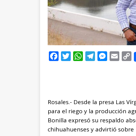
F
T
W
T
M
E
a
w
h
el
e
m
c
it
at
e
ss
ai
e
te
s
g
e
l
b
r
A
ra
n
L
Rosales.- Desde la presa Las Ví
o
p
m
g
para el riego y la producción ag
o
p
e
Bonilla expresó su respaldo abs
k
r
chihuahuenses y advirtió sobre 