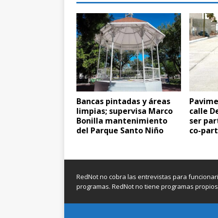
Bancas pintadas y áreas
Pavime
limpias; supervisa Marco
calle D
Bonilla mantenimiento
ser pa
del Parque Santo Niño
co-part
RedNot no cobra las entrevistas para funcionari
programas. RedNot no tiene programas propios d