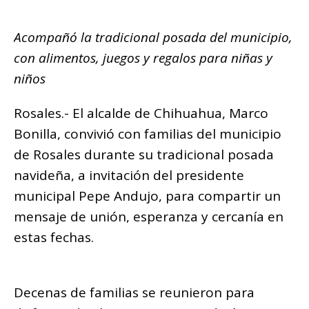
o
p
m
g
n
ar
o
p
e
k
Acompañó la tradicional posada del municipio,
ti
k
r
con alimentos, juegos y regalos para niñas y
r
niños
Rosales.- El alcalde de Chihuahua, Marco
Bonilla, convivió con familias del municipio
de Rosales durante su tradicional posada
navideña, a invitación del presidente
municipal Pepe Andujo, para compartir un
mensaje de unión, esperanza y cercanía en
estas fechas.
Decenas de familias se reunieron para