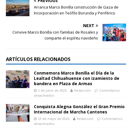
PREVIOUS
Arranca Marco Bonilla construcción de Gaza de
Incorporación en Teófilo Borunda y Periférico
NEXT
Convive Marco Bonilla con familias de Rosales y
comparte el espíritu navideño
ARTÍCULOS RELACIONADOS
Conmemora Marco Bonilla el Día de la
Lealtad Chihuahuense con izamiento de
bandera en Plaza de Armas
2 de junio de 2026
Redacción
Comentarios
desactivados
Conquista Alegna González el Gran Premio
Internacional de Marcha Cantones
23 de mayo de 2026
Redacción
Comentarios
desactivados