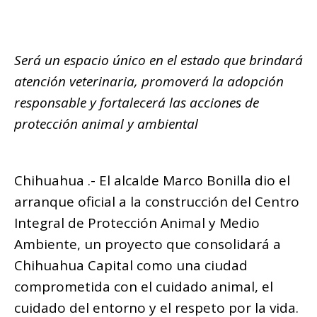
e
te
s
g
e
l
y
m
b
r
A
ra
n
Li
p
o
p
m
g
n
ar
Será un espacio único en el estado que brindará
o
p
e
k
ti
atención veterinaria, promoverá la adopción
k
r
r
responsable y fortalecerá las acciones de
protección animal y ambiental
Chihuahua .- El alcalde Marco Bonilla dio el
arranque oficial a la construcción del Centro
Integral de Protección Animal y Medio
Ambiente, un proyecto que consolidará a
Chihuahua Capital como una ciudad
comprometida con el cuidado animal, el
cuidado del entorno y el respeto por la vida.